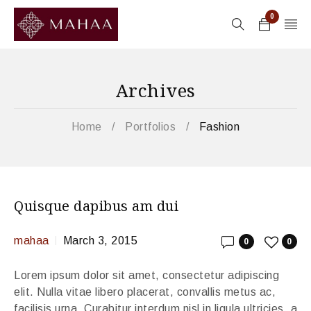
0
Archives
Home
/
Portfolios
/
Fashion
Quisque dapibus am dui
mahaa
March 3, 2015
0
0
Lorem ipsum dolor sit amet, consectetur adipiscing
elit. Nulla vitae libero placerat, convallis metus ac,
facilisis urna. Curabitur interdum nisl in ligula ultricies, a